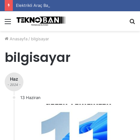
Elektrikli Araç Bataryalarının Ömrü Nasıl Uzatılır?
Menü
A
y
Anasayfa
/
bilgisayar
...
bilgisayar
Haz
- 2024 -
13 Haziran