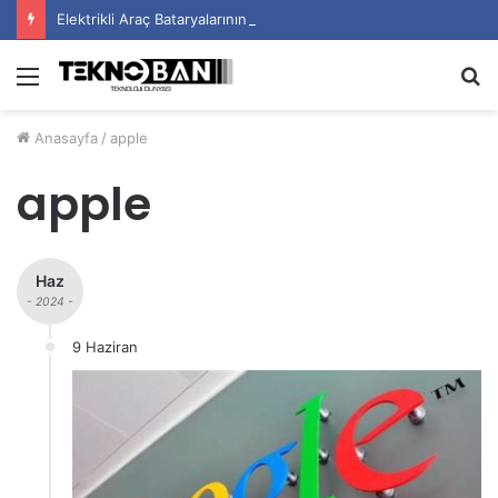
Elektrikli Araç Bataryalarının Ömrü Nasıl Uzatılır?
Menü
A
y
Anasayfa
/
apple
...
apple
Haz
- 2024 -
9 Haziran