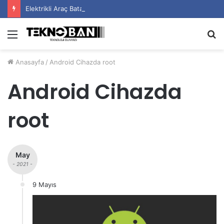
Elektrikli Araç Bataryalarının Ömrü Nasıl Uzatılır?
Menü
A
y
Anasayfa
/
Android Cihazda root
...
Android Cihazda
root
May
- 2021 -
9 Mayıs