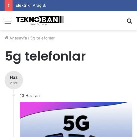
Elektrikli Araç Bataryalarının Ömrü Nasıl Uzatılır?
Menü
A
y
Anasayfa
/
5g telefonlar
...
5g telefonlar
Haz
- 2024 -
13 Haziran