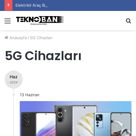
Elektrikli Araç Bataryalarının Ömrü Nasıl Uzatılır?
Menü
A
y
Anasayfa
/
5G Cihazları
...
5G Cihazları
Haz
- 2024 -
13 Haziran