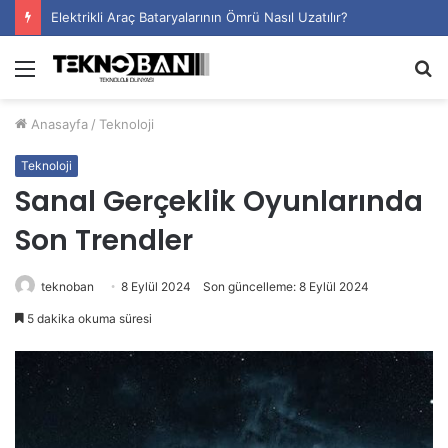
Elektrikli Araç Bataryalarının Ömrü Nasıl Uzatılır?
Menü
A
y
Anasayfa
/
Teknoloji
...
Teknoloji
Sanal Gerçeklik Oyunlarında
Son Trendler
teknoban
8 Eylül 2024
Son güncelleme: 8 Eylül 2024
5 dakika okuma süresi