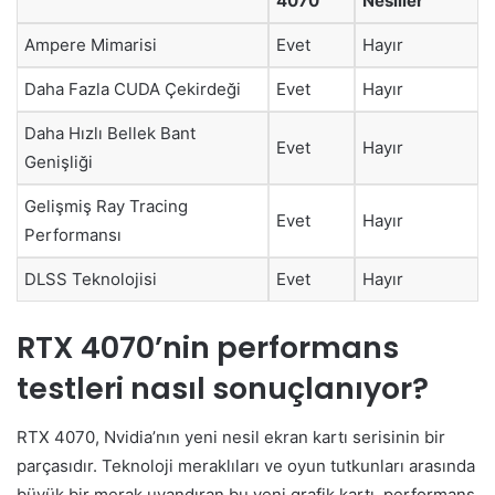
4070
Nesiller
Ampere Mimarisi
Evet
Hayır
Daha Fazla CUDA Çekirdeği
Evet
Hayır
Daha Hızlı Bellek Bant
Evet
Hayır
Genişliği
Gelişmiş Ray Tracing
Evet
Hayır
Performansı
DLSS Teknolojisi
Evet
Hayır
RTX 4070’nin performans
testleri nasıl sonuçlanıyor?
RTX 4070, Nvidia’nın yeni nesil ekran kartı serisinin bir
parçasıdır. Teknoloji meraklıları ve oyun tutkunları arasında
büyük bir merak uyandıran bu yeni grafik kartı, performans