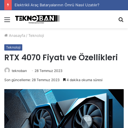
Elektrikli Araç Bataryalarının Ömrü Nasıl Uzatılır?
Menü
A
y
Anasayfa
/
Teknoloji
...
Teknoloji
RTX 4070 Fiyatı ve Özellikleri
teknoban
28 Temmuz 2023
Son güncelleme: 28 Temmuz 2023
4 dakika okuma süresi