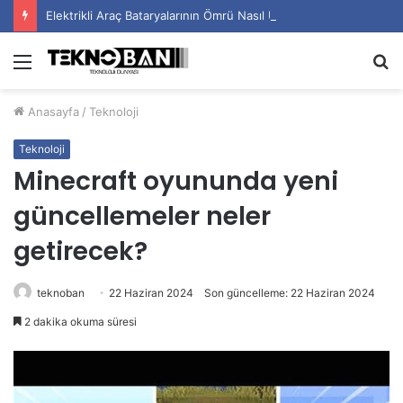
Elektrikli Araç Bataryalarının Ömrü Nasıl Uzatılır?
Menü
A
y
Anasayfa
/
Teknoloji
...
Teknoloji
Minecraft oyununda yeni
güncellemeler neler
getirecek?
teknoban
22 Haziran 2024
Son güncelleme: 22 Haziran 2024
2 dakika okuma süresi