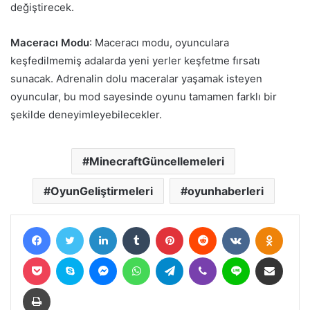
değiştirecek.
Maceracı Modu
: Maceracı modu, oyunculara
keşfedilmemiş adalarda yeni yerler keşfetme fırsatı
sunacak. Adrenalin dolu maceralar yaşamak isteyen
oyuncular, bu mod sayesinde oyunu tamamen farklı bir
şekilde deneyimleyebilecekler.
MinecraftGüncellemeleri
OyunGeliştirmeleri
oyunhaberleri
Facebook
Twitter
LinkedIn
Tumblr
Pinterest
Reddit
VKontakte
Odnokl
Pocket
Skype
Messenger
WhatsApp
Telegram
Viber
Line
E-Posta ile paylaş
Yazdır