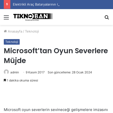
Elektrikli Araç Bataryalarının Ömrü Nasıl Uzatılır?
Menü
A
y
Anasayfa
/
Teknoloji
...
Teknoloji
Microsoft’tan Oyun Severlere
Müjde
admin
9 Kasım 2017
Son güncelleme: 28 Ocak 2024
1 dakika okuma süresi
Microsoft oyun severlerin sevineceği gelişmelere imzasını