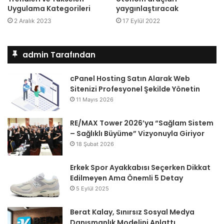
Uygulama Kategorileri
yaygınlaştıracak
2 Aralık 2023
17 Eylül 2022
admin Tarafından
cPanel Hosting Satın Alarak Web
Sitenizi Profesyonel Şekilde Yönetin
11 Mayıs 2026
RE/MAX Tower 2026’ya “Sağlam Sistem
– Sağlıklı Büyüme” Vizyonuyla Giriyor
18 Şubat 2026
Erkek Spor Ayakkabısı Seçerken Dikkat
Edilmeyen Ama Önemli 5 Detay
5 Eylül 2025
Berat Kalay, Sınırsız Sosyal Medya
Danışmanlık Modelini Anlattı