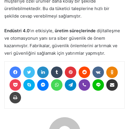
müşteriye özel ürünler daha kolay bir şekilde
üretilebilmektedir. Bu da tüketici taleplerine hızlı bir
şekilde cevap verebilmeyi sağlamıştır.
Endüstri 4.0
‘ın etkisiyle,
üretim süreçlerinde
dijitalleşme
ve otomasyonun yanı sıra siber güvenlik de önem
kazanmıştır. Fabrikalar, güvenlik önlemlerini artırmak ve
veri güvenliğini sağlamak için yatırımlar yapmıştır.
Facebook
Twitter
LinkedIn
Tumblr
Pinterest
Reddit
VKontakte
Odnokl
Pocket
Skype
Messenger
WhatsApp
Telegram
Viber
Line
E-Posta ile paylaş
Yazdır