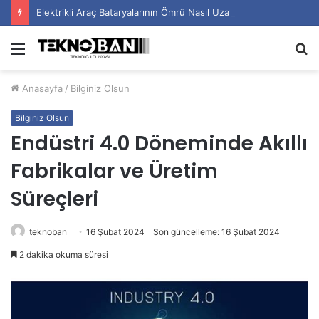
Elektrikli Araç Bataryalarının Ömrü Nasıl Uzatılır?
Menü
A
y
Anasayfa
/
Bilginiz Olsun
...
Bilginiz Olsun
Endüstri 4.0 Döneminde Akıllı
Fabrikalar ve Üretim
Süreçleri
teknoban
16 Şubat 2024
Son güncelleme: 16 Şubat 2024
2 dakika okuma süresi