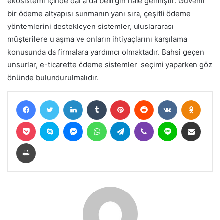
ekosistemi içinde daha da belirgin hale gelmiştir. Güvenli
bir ödeme altyapısı sunmanın yanı sıra, çeşitli ödeme
yöntemlerini destekleyen sistemler, uluslararası
müşterilere ulaşma ve onların ihtiyaçlarını karşılama
konusunda da firmalara yardımcı olmaktadır. Bahsi geçen
unsurlar, e-ticarette ödeme sistemleri seçimi yaparken göz
önünde bulundurulmalıdır.
Facebook
Twitter
LinkedIn
Tumblr
Pinterest
Reddit
VKontakte
Odnokl
Pocket
Skype
Messenger
WhatsApp
Telegram
Viber
Line
E-Posta ile paylaş
Yazdır