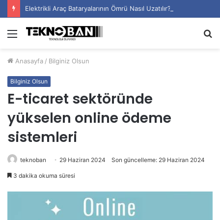
Elektrikli Araç Bataryalarının Ömrü Nasıl Uzatılır?
Menü
A
y
Anasayfa
/
Bilginiz Olsun
...
Bilginiz Olsun
E-ticaret sektöründe
yükselen online ödeme
sistemleri
teknoban
29 Haziran 2024
Son güncelleme: 29 Haziran 2024
3 dakika okuma süresi