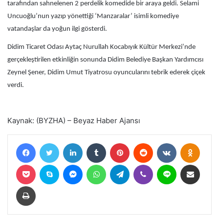
tarafından sahnelenen 2 perdelik komedide bir araya geldi. Selami
Uncuoğlu’nun yazıp yönettiği ‘Manzaralar’ isimli komediye
vatandaşlar da yoğun ilgi gösterdi.
Didim Ticaret Odası Aytaç Nurullah Kocabıyık Kültür Merkezi’nde
gerçekleştirilen etkinliğin sonunda Didim Belediye Başkan Yardımcısı
Zeynel Şener, Didim Umut Tiyatrosu oyuncularını tebrik ederek çiçek
verdi.
Kaynak: (BYZHA) – Beyaz Haber Ajansı
Facebook
Twitter
LinkedIn
Tumblr
Pinterest
Reddit
VKontakte
Odnokl
Pocket
Skype
Messenger
WhatsApp
Telegram
Viber
Line
E-Posta ile paylaş
Yazdır