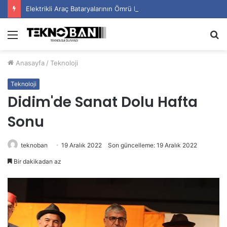
Elektrikli Araç Bataryalarının Ömrü Nasıl Uzatılır?
Menü
A
y
Anasayfa
/
Teknoloji
...
Teknoloji
Didim'de Sanat Dolu Hafta
Sonu
teknoban
19 Aralık 2022
Son güncelleme: 19 Aralık 2022
Bir dakikadan az