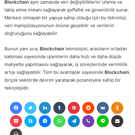
Blockchain
aynı zamanda veri değişikliklerini izleme ve
takip etme imkanı sağlayarak şeffaflık ve güvenilirlik sunar.
Merkezi olmayan bir yapıya sahip olduğu için bu teknoloji,
veri manipülasyonunun önüne geçebilir ve verilerin
doğruluğunu sağlayabilir.
Bunun yanı sıra,
Blockchain
teknolojisi, aracıların ortadan
kalkması sayesinde işlemlerin daha hızlı ve daha düşük
maliyetle yapılmasını sağlayarak, iş süreçlerinde verimlilik
artışı sağlayabilir. Tüm bu avantajlar sayesinde
Blockchain
,
birçok sektörde devrim yaratacak potansiyele sahip bir
teknolojidir.
Facebook
Twitter
LinkedIn
Tumblr
Pinterest
Reddit
VKontakte
Odnokl
Pocket
Skype
Messenger
WhatsApp
Telegram
Viber
Line
E-Posta ile paylaş
Yazdır