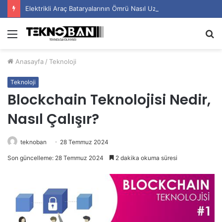
Elektrikli Araç Bataryalarının Ömrü Nasıl Uzatılır?
Menü
A
y
Anasayfa
/
Teknoloji
...
Teknoloji
Blockchain Teknolojisi Nedir,
Nasıl Çalışır?
teknoban
28 Temmuz 2024
Son güncelleme: 28 Temmuz 2024
2 dakika okuma süresi