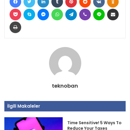
Pocket
Skype
Messenger
WhatsApp
Telegram
Viber
Line
E-Posta ile paylaş
Yazdır
teknoban
İlgili Makaleler
Time Sensitive! 5 Ways To
Reduce Your Taxes