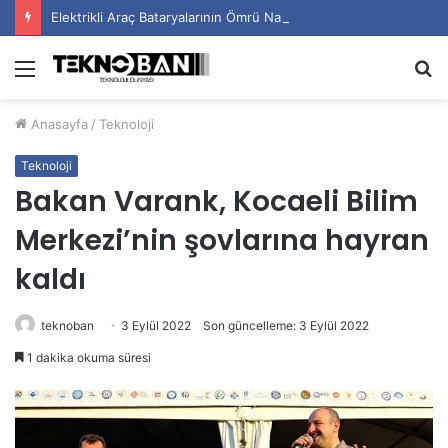
Elektrikli Araç Bataryalarının Ömrü Nasıl Uzatılır?
Menü
A
y
Anasayfa
/
Teknoloji
...
Teknoloji
Bakan Varank, Kocaeli Bilim
Merkezi’nin şovlarına hayran
kaldı
teknoban
3 Eylül 2022
Son güncelleme: 3 Eylül 2022
1 dakika okuma süresi