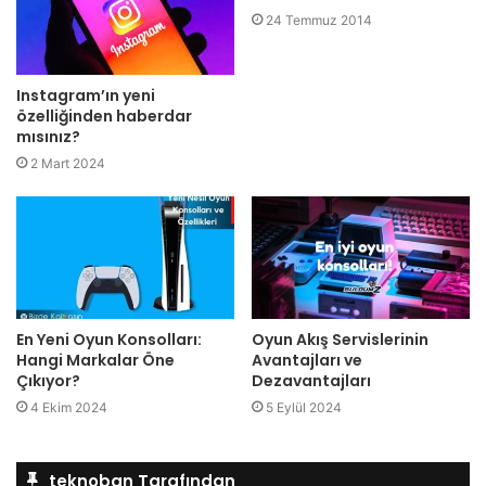
24 Temmuz 2014
Instagram’ın yeni
özelliğinden haberdar
mısınız?
2 Mart 2024
En Yeni Oyun Konsolları:
Oyun Akış Servislerinin
Hangi Markalar Öne
Avantajları ve
Çıkıyor?
Dezavantajları
4 Ekim 2024
5 Eylül 2024
teknoban Tarafından