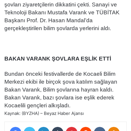
şovları ziyaretçilerin dikkatini çekti. Sanayi ve
Teknoloji Bakanı Mustafa Varank ve TÜBİTAK
Başkanı Prof. Dr. Hasan Mandal’da
gerçekleştirilen bilim şovlarda yerlerini aldı.
BAKAN VARANK ŞOVLARA EŞLİK ETTİ
Bundan önceki festivallerde de Kocaeli Bilim
Merkezi ekibi ile birçok şova katılım sağlayan
Bakan Varank, Bilim şovlarına hayran kaldı.
Bakan Varank, bazı şovlara ise eşlik ederek
Kocaelili gençleri alkışladı.
Kaynak: (BYZHA) – Beyaz Haber Ajansı
Facebook
Twitter
LinkedIn
Tumblr
Pinterest
Reddit
VKontakte
Odnokl