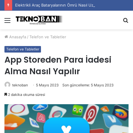
Elektrikli Araç Bataryalarının Ömrü Nasıl Uzatılır?
Menü
A
y
Anasayfa
/
Telefon ve Tabletler
...
Telefon ve Tabletler
App Storeden Para İadesi
Alma Nasıl Yapılır
teknoban
5 Mayıs 2023
Son güncelleme: 5 Mayıs 2023
2 dakika okuma süresi