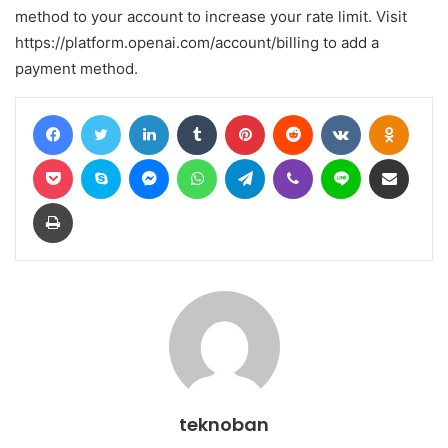
method to your account to increase your rate limit. Visit
https://platform.openai.com/account/billing to add a
payment method.
Facebook
Twitter
LinkedIn
Tumblr
Pinterest
Reddit
VKontakte
Odnokl
Pocket
Skype
Messenger
WhatsApp
Telegram
Viber
Line
E-Posta ile paylaş
Yazdır
teknoban